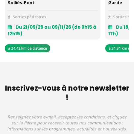
Solliès-Pont
Garde
Sorties pédestres
Sorties pé
Du 21/09/26 au 09/11/26 (de 9h15 à
Du 18/0
12h15)
17h)
à 24.42 km de distance
à 31.31 km de 
Inscrivez-vous à notre newsletter
!
Renseignez votre e-mail, acceptez les conditions, et cliquez
sur la flèche pour recevoir toutes nos communications :
informations sur les programmes, actualités et nouveautés.